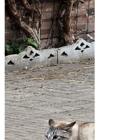
eerste maanden onafscheidelijk, nu
gaan ze meer hun eigen weg. Mick
(links) is bijna altijd buiten en is de
grootste vriend van onze Witteman (de
wilde kater die hier woont). Mattie is
vaker binnen en is een grote
knuffelkont. Zijn bijnaam is
'Wolliebollie', door zijn ronde, pluizige
uiterlijk. Heerlijke dieren zijn het: ze
hebben zelfvertrouwen, zijn
supervriendel