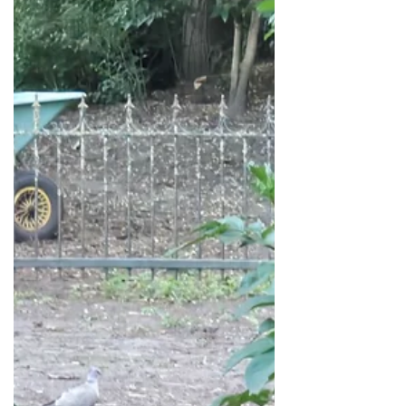
katten in elkaars vaarwater. Dan moet
er even duidelijkheid geschapen
worden. Hier zie je Mattie die tegen
Mica zegt dat ie uit de buurt moet
blijven. Dat gebeurt in duidelijke
bewoordingen. Pasha heeft zich achter
een struik verstopt om alles goed te
kunnen volgen. Zijn bek valt open van
de taal die beiden uitslaan. Zo'n
burenruzie geeft natuurlijk veel stof tot
roddelen, dus hij probeert zoveel
mogeli