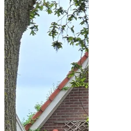
staartje, maar als ie hangt, dan zie je
daar niets van. Dit was natuurlijk een
serieus probleem en Dick en Ina
hebben er alles aan gedaan om hem te
vangen en bij een dierenarts te krijgen,
maar dat is niet gelukt. Meneer had
zich verstopt en ik was dagenlang