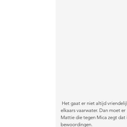
 Het gaat er niet altíjd vriendelijk aan toe op Erve Knots. Soms zitten de katten in 
elkaars vaarwater. Dan moet er 
Mattie die tegen Mica zegt dat i
bewoordingen.