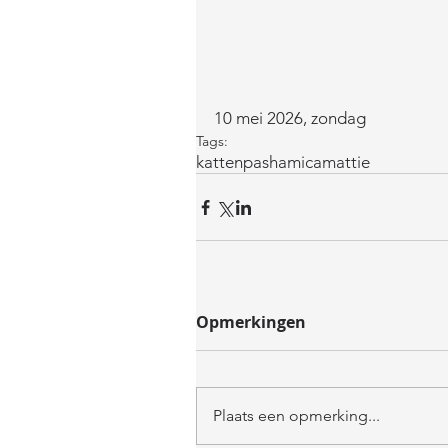
10 mei 2026, zondag
Tags:
katten
pasha
mica
mattie
Opmerkingen
Plaats een opmerking...