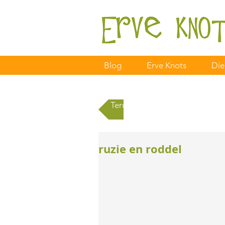
Blog
Erve Knots
Die
Terug naar alle berichten
ruzie en roddel