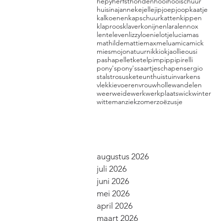
hepy
herfst
honden
hooi
hooischuur
huis
ina
janneke
jelle
jip
joep
joop
kaatje
kalkoenen
kapschuur
katten
kippen
klaproos
klaver
konijnen
lara
lennox
lente
leven
lizzy
loenie
lotje
lucia
mas
mathilde
mattie
max
melua
mica
mick
mies
mojo
natuur
nikki
okja
ollie
ousi
pasha
pelletketel
pim
pippi
pirelli
pony's
pony's
saartje
schapen
sergio
stal
stro
suske
teun
thuis
tuin
varkens
vlekkie
voeren
vrouwholle
wandelen
weer
weide
werk
werkplaats
wick
winter
witteman
ziek
zomer
zoë
zusje
Archief 2024, 2025
augustus 2026
juli 2026
juni 2026
mei 2026
april 2026
maart 2026