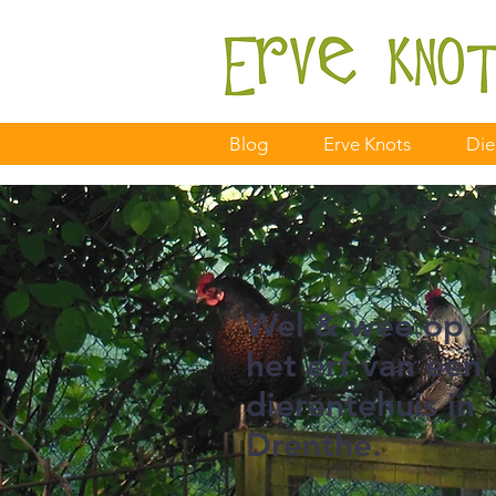
Blog
Erve Knots
Die
Wel & wee op
het erf van een
dierentehuis in
Drenthe.