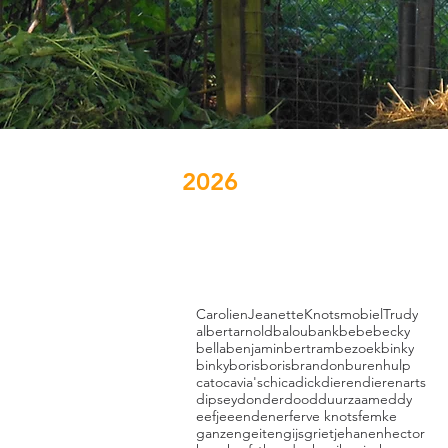
2026
Trefwoorden in Blog
Carolien
Jeanette
Knotsmobiel
Trudy
albert
arnold
balou
bank
bebe
becky
bella
benjamin
bertram
bezoek
binky
binky
boris
boris
brandon
burenhulp
cato
cavia's
chica
dick
dieren
dierenarts
dipsey
donder
dood
duurzaam
eddy
eefje
eenden
erf
erve knots
femke
ganzen
geiten
gijs
grietje
hanen
hector