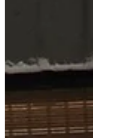
Hij houdt altijd rekening met anderen
en als iemand een wondje heeft, of een
beetje vies is geworden, gaat hij het
verzorgen. Heel bijzonder is dat. Hij is
gevoelig en vrolijk.