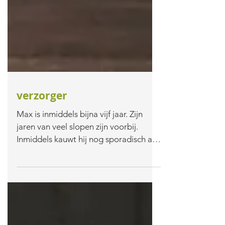
verzorger
Max is inmiddels bijna vijf jaar. Zijn
jaren van veel slopen zijn voorbij.
Inmiddels kauwt hij nog sporadisch aan
een bank, dus we doen nu al een jaar
met hetzelfde bankstel! Daarnaast is
hij een enthousiaste, lieve en fijne
hond. Hij staat onderaan de rij in de
roedel en is de verzorger van het stel.