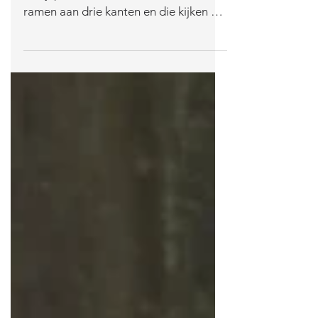
er ontgaat ze niets
Onze woonkamer is de ideale
uitkijkpost voor de honden. Er zitten
ramen aan drie kanten en die kijken uit
over de omgeving. Er ligt dus altijd wel
een hond in de vensterbank. Iedere
beweging wordt opgemerkt en de
uitkijker alarmeert de anderen, zodat
er in een mum van tijd vier honden de
mogelijke onverlaat in de gaten
houden. Zoals je ziet komt de kamer
daar niet ongeschonden vanaf: de
lamp heeft butsen omdat die
regelmatig uit de vensterbank
geknikkerd wordt, het raam is al