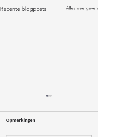
Alles weergeven
Recente blogposts
oogst
Opmerkingen
verzorger