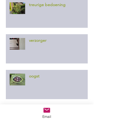
treurige bedoening
verzorger
oogst
slim plan
Email