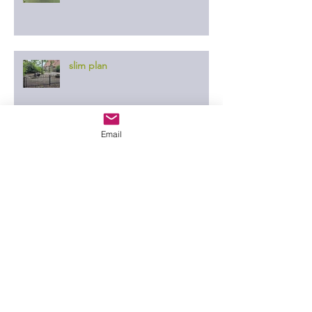
slim plan
Email
er ontgaat ze niets
in de wei