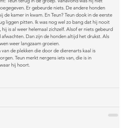
t: Teun terug in de groep. Vanavond was hij niet 
oegegeven. Er gebeurde niets. De andere honden 
hij de kamer in kwam. En Teun? Teun dook in de eerste 
g liggen pitten. Ik was nog wel zo bang dat hij nooit 
ij is al weer helemaal zichzelf. Alsof er niets gebeurd 
fwachten. Dan zijn de honden altijd het drukst. Als 
uwen weer langzaam groeien. 
n van de plekken die door de dierenarts kaal is 
gen. Teun merkt nergens iets van, die is in 
aar hij hoort. 