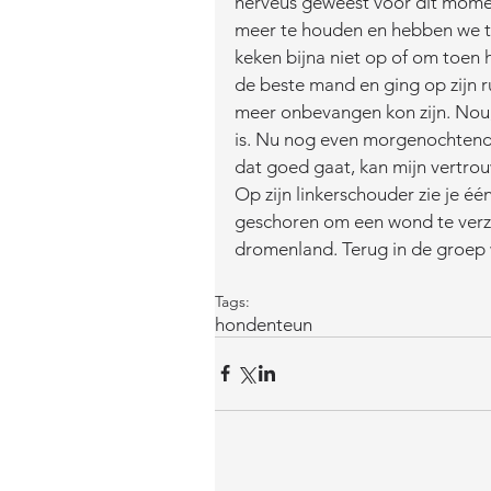
nerveus geweest voor dit momen
meer te houden en hebben we t
keken bijna niet op of om toen 
de beste mand en ging op zijn ru
meer onbevangen kon zijn. Nou, h
is. Nu nog even morgenochtend a
dat goed gaat, kan mijn vertro
Op zijn linkerschouder zie je éé
geschoren om een wond te verzor
dromenland. Terug in de groep w
Tags:
honden
teun