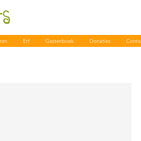
ren
Erf
Gastenboek
Donaties
Conta