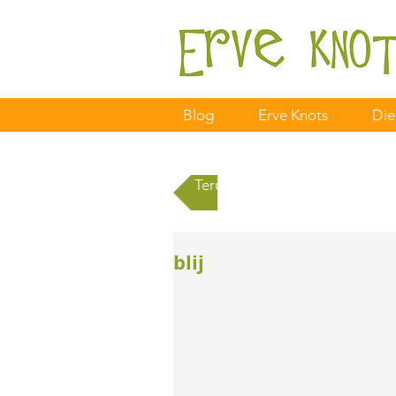
Blog
Erve Knots
Die
Terug naar alle berichten
blij