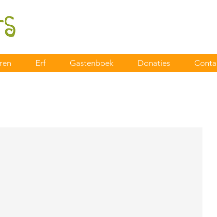
ren
Erf
Gastenboek
Donaties
Conta