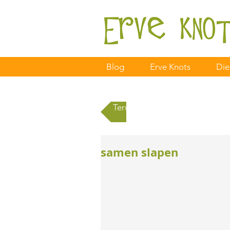
Blog
Erve Knots
Die
Terug naar alle berichten
samen slapen