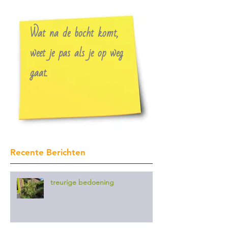
Wat na de bocht komt,
weet je pas als je op weg
gaat.
Recente Berichten
treurige bedoening