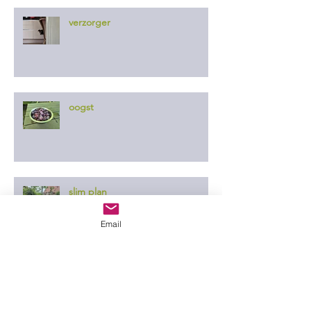
verzorger
oogst
slim plan
Email
er ontgaat ze niets