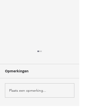
oogst
Opmerkingen
verzorger
Plaats een opmerking...