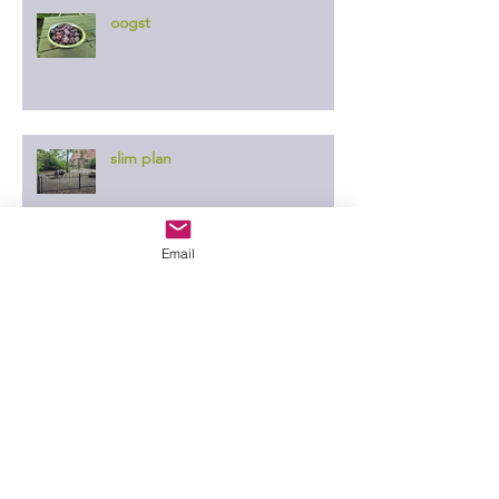
oogst
slim plan
Email
er ontgaat ze niets
in de wei