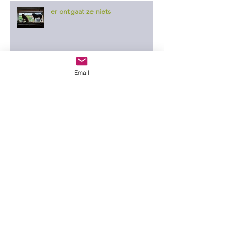
er ontgaat ze niets
Email
in de wei
Drenthe
precies zoals het bedoeld is