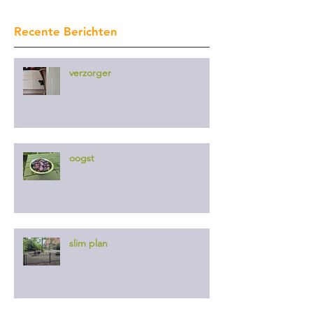
Recente Berichten
verzorger
oogst
slim plan