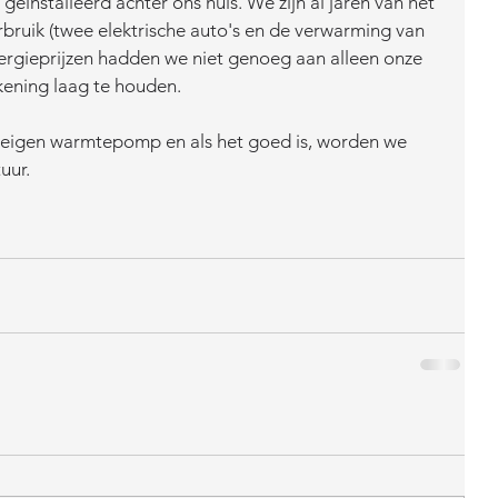
ïnstalleerd achter ons huis. We zijn al jaren van het 
rbruik (twee elektrische auto's en de verwarming van 
ergieprijzen hadden we niet genoeg aan alleen onze 
ening laag te houden. 
 eigen warmtepomp en als het goed is, worden we 
uur. 