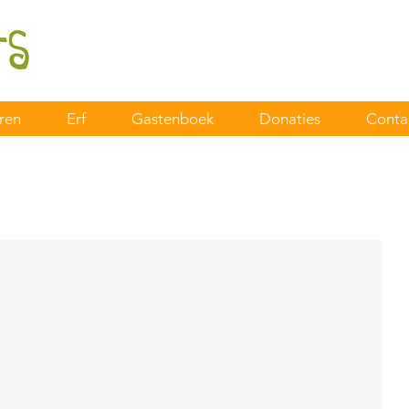
ren
Erf
Gastenboek
Donaties
Conta