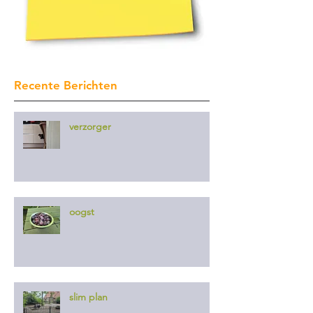
Recente Berichten
verzorger
oogst
slim plan