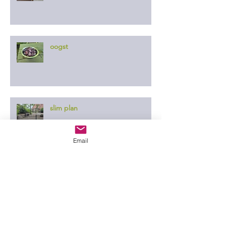
oogst
slim plan
Email
er ontgaat ze niets