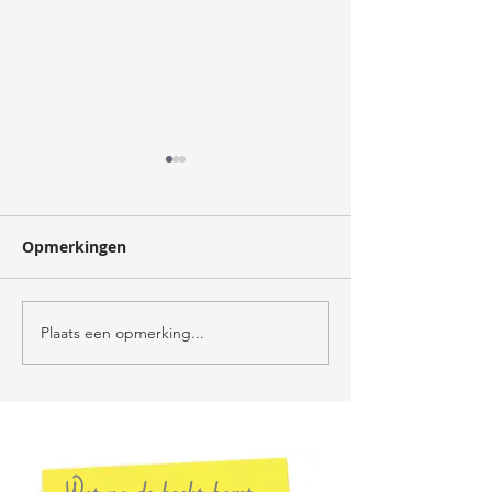
oogst
Opmerkingen
verzorger
Plaats een opmerking...