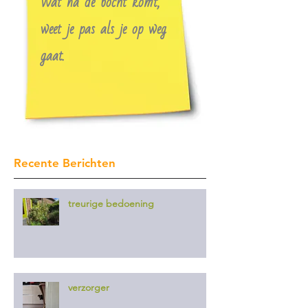
Wat na de bocht komt,
weet je pas als je op weg
gaat.
Recente Berichten
treurige bedoening
verzorger