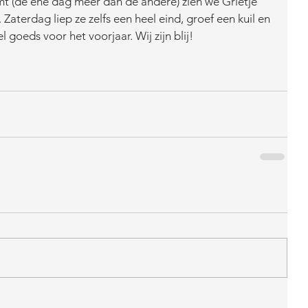
 (de ene dag meer dan de andere) zien we Grietje 
Zaterdag liep ze zelfs een heel eind, groef een kuil en 
l goeds voor het voorjaar. Wij zijn blij! 