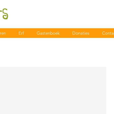
ren
Erf
Gastenboek
Donaties
Conta