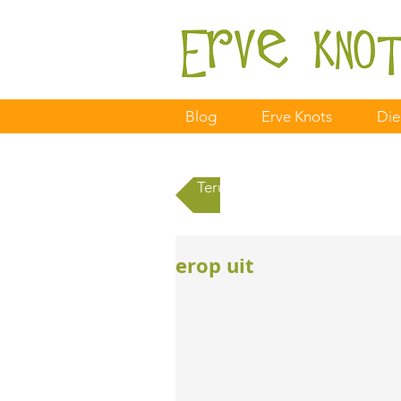
Blog
Erve Knots
Die
Terug naar alle berichten
erop uit