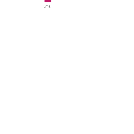
Email
in de wei
Drenthe
precies zoals het bedoeld is