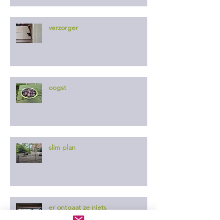
verzorger
oogst
slim plan
er ontgaat ze niets