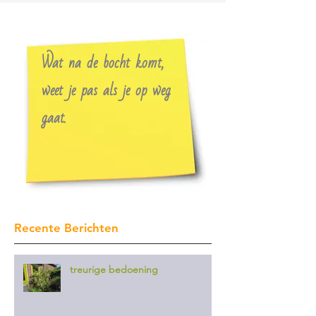
Wat na de bocht komt,
weet je pas als je op weg
gaat.
Recente Berichten
treurige bedoening