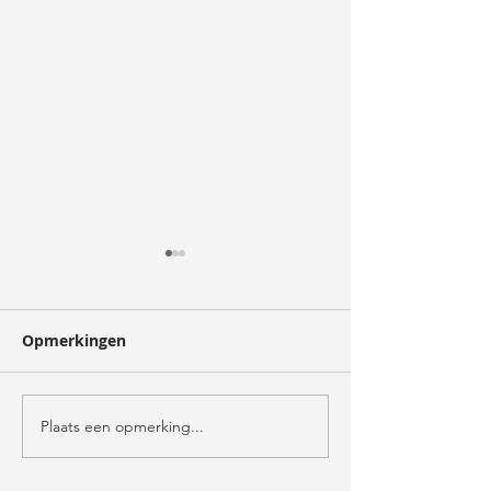
oogst
Opmerkingen
verzorger
Plaats een opmerking...