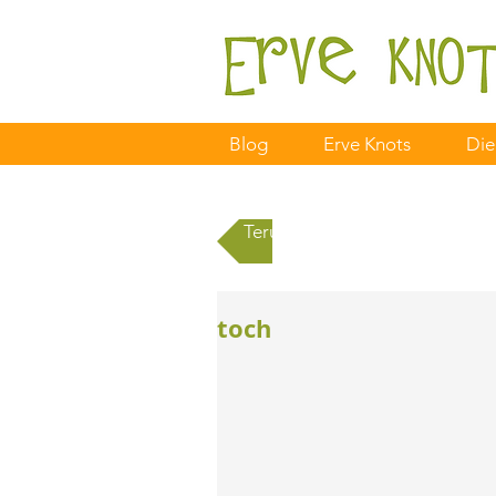
Blog
Erve Knots
Die
Terug naar alle berichten
toch