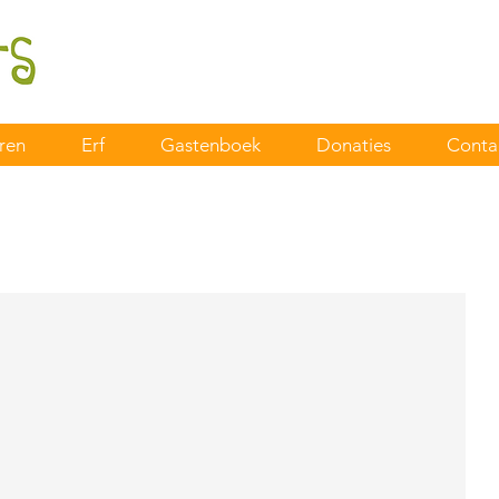
ren
Erf
Gastenboek
Donaties
Conta