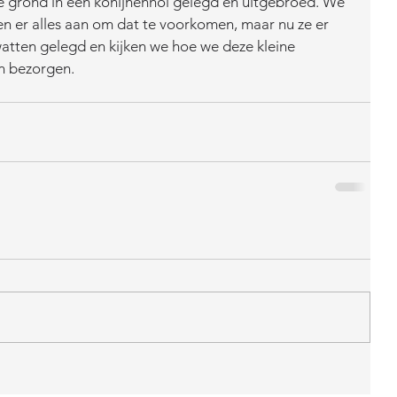
de grond in een konijnenhol gelegd en uitgebroed. We 
n er alles aan om dat te voorkomen, maar nu ze er 
 watten gelegd en kijken we hoe we deze kleine 
 bezorgen. 