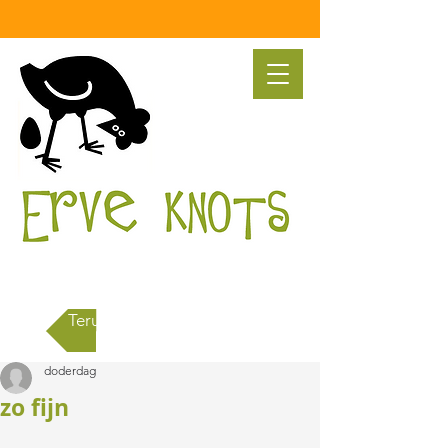
Terug naar alle berichten
doderdag
zo fijn