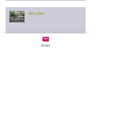
slim plan
Email
er ontgaat ze niets
in de wei
Drenthe