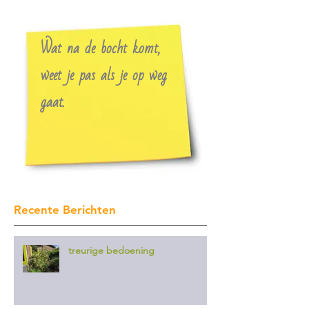
Wat na de bocht komt,
weet je pas als je op weg
gaat.
Recente Berichten
treurige bedoening