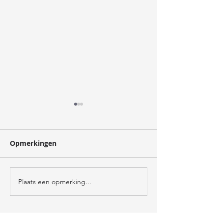
oogst
Opmerkingen
verzorger
Plaats een opmerking...