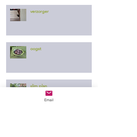
verzorger
oogst
slim plan
Email
er ontgaat ze niets