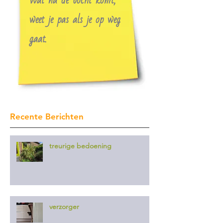
Wat na de bocht komt,
weet je pas als je op weg
gaat.
Recente Berichten
treurige bedoening
verzorger