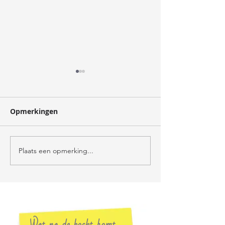
oogst
Opmerkingen
verzorger
Plaats een opmerking...