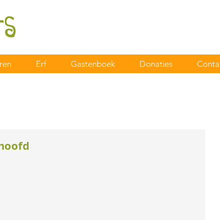
ren
Erf
Gastenboek
Donaties
Conta
 hoofd