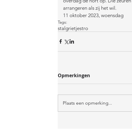
overdag de hort op. Die zeuren 
arrangeren als zij het wil. 
11 oktober 2023, woensdag 
Tags:
stal
grietje
stro
Opmerkingen
Plaats een opmerking...