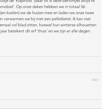
sje de 'Klaproos' (daar zit ik deze berichtjes altijd te 
smobiel'. Op onze daken hebben we in totaal 56 
en koelen) we de huizen mee en laden we onze twee 
ter verwarmen we bij met een pelletketel. Ik kan niet 
aal vol blad zitten, hoewel hun winterse silhouetten 
jaar betekent dit erf 'thuis' en we zijn er alle dagen 