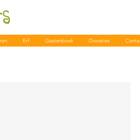
ren
Erf
Gastenboek
Donaties
Conta