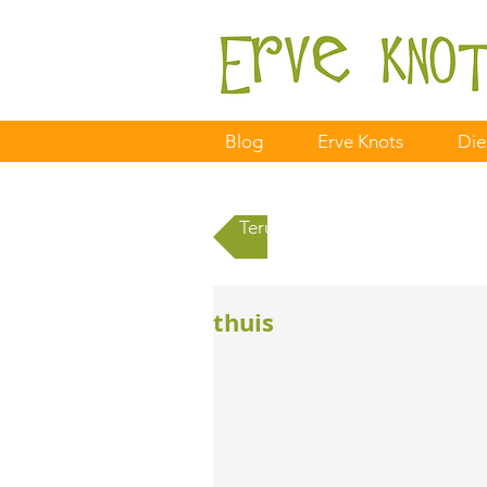
Blog
Erve Knots
Die
Terug naar alle berichten
thuis