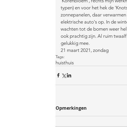
'Korenbloem', rechts mijn werkhui
typen) en voor het hek de 'Knot
zonnepanelen, daar verwarmen (
elektrische auto's op. In de win
wachten tot de bomen weer helem
ook prachtig zijn. Al ruim twaalf 
gelukkig mee. 
21 maart 2021, zondag
Tags:
huis
thuis
Opmerkingen