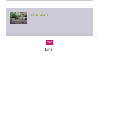
slim plan
Email
er ontgaat ze niets
in de wei
Drenthe