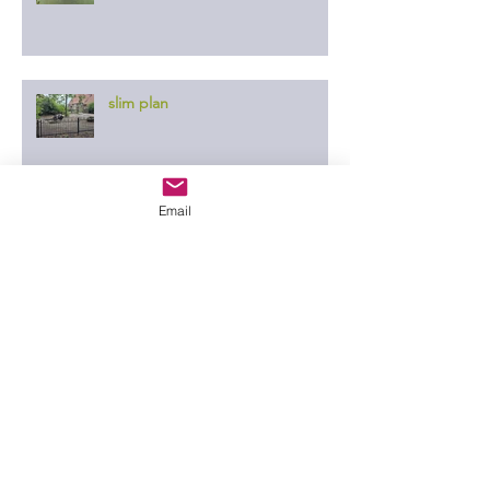
slim plan
Email
er ontgaat ze niets
in de wei