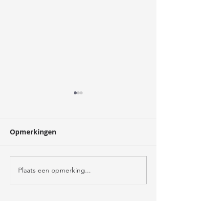
oogst
Opmerkingen
verzorger
Plaats een opmerking...