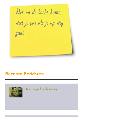
Wat na de bocht komt,
weet je pas als je op weg
gaat.
Recente Berichten
treurige bedoening