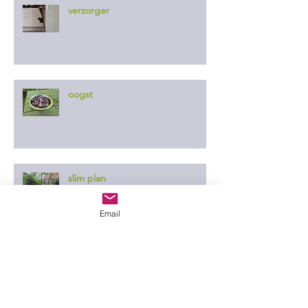
verzorger
oogst
slim plan
Email
er ontgaat ze niets