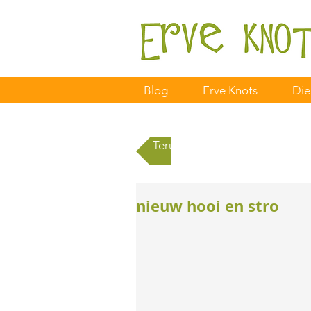
Blog
Erve Knots
Die
Terug naar alle berichten
nieuw hooi en stro