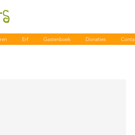
ren
Erf
Gastenboek
Donaties
Conta