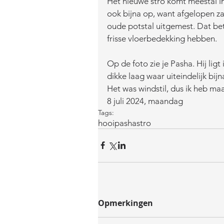
Het nieuwe stro komt meestal in
ook bijna op, want afgelopen za
oude potstal uitgemest. Dat be
frisse vloerbedekking hebben. 
Op de foto zie je Pasha. Hij ligt
dikke laag waar uiteindelijk bijn
Het was windstil, dus ik heb m
8 juli 2024, maandag
Tags:
hooi
pasha
stro
Opmerkingen