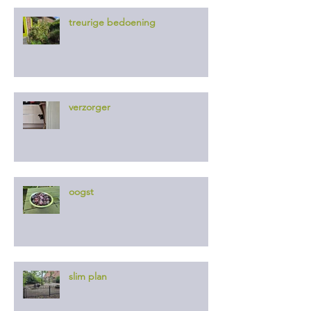
treurige bedoening
verzorger
oogst
slim plan