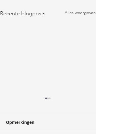
Alles weergeven
Recente blogposts
oogst
Opmerkingen
verzorger