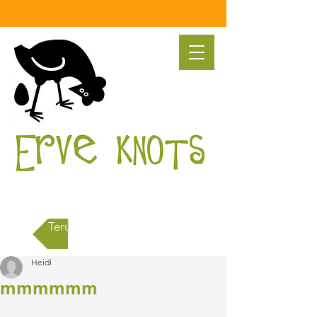
Terug naar alle berichten
Heidi
mmmmmm