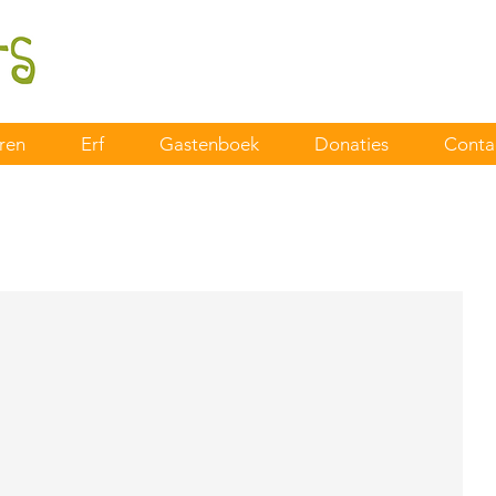
ren
Erf
Gastenboek
Donaties
Conta