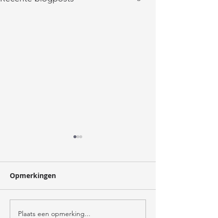
oogst
Opmerkingen
verzorger
Plaats een opmerking...