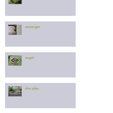
verzorger
oogst
slim plan