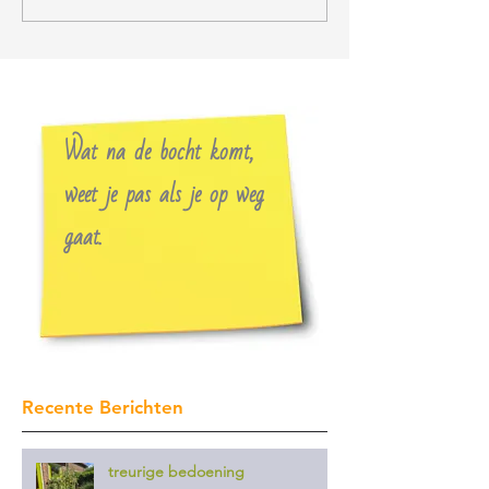
Wat na de bocht komt,
weet je pas als je op weg
gaat.
Recente Berichten
treurige bedoening