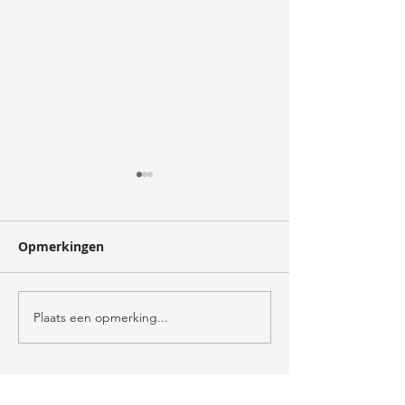
oogst
Opmerkingen
verzorger
Plaats een opmerking...