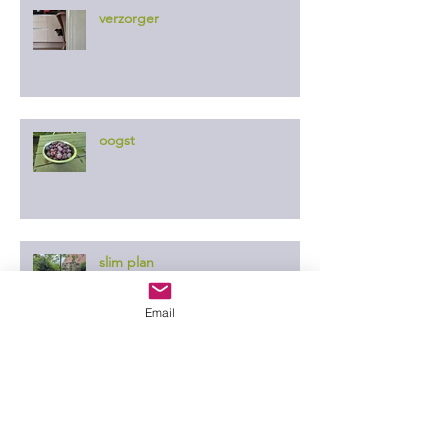
verzorger
oogst
slim plan
Email
er ontgaat ze niets