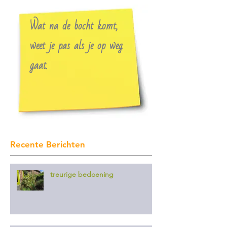
Wat na de bocht komt,
weet je pas als je op weg
gaat.
Recente Berichten
treurige bedoening