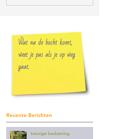
Wat na de bocht komt,
weet je pas als je op weg
gaat.
Recente Berichten
treurige bedoening