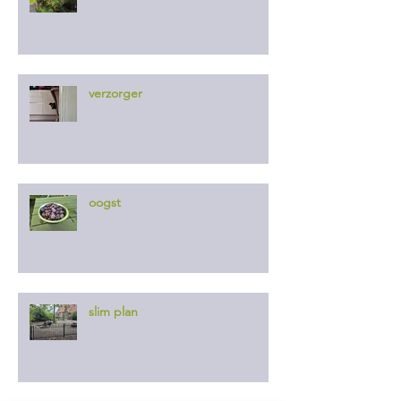
verzorger
oogst
slim plan