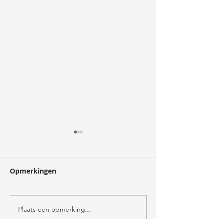
oogst
Opmerkingen
verzorger
Plaats een opmerking...