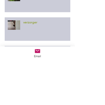
verzorger
oogst
Email
slim plan