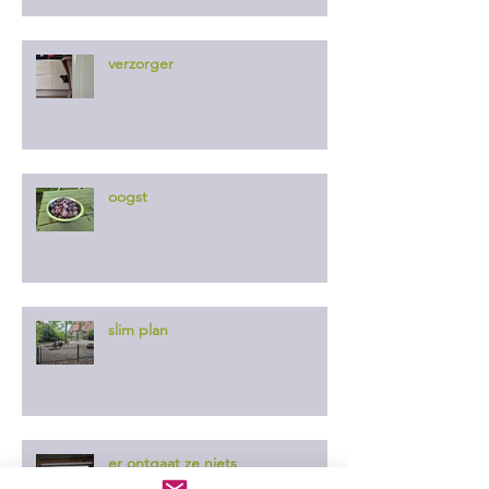
verzorger
oogst
slim plan
er ontgaat ze niets