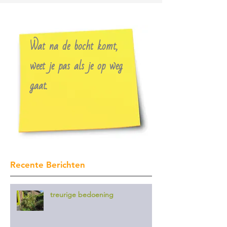
Wat na de bocht komt,
weet je pas als je op weg
gaat.
Recente Berichten
treurige bedoening