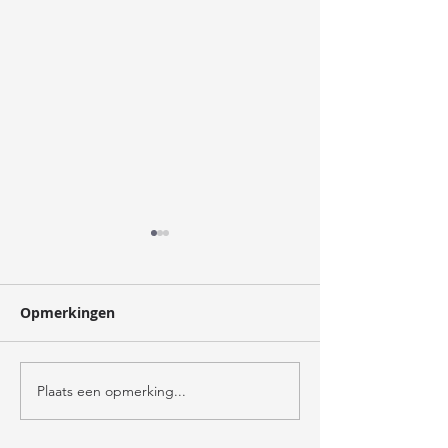
oogst
Opmerkingen
verzorger
Plaats een opmerking...