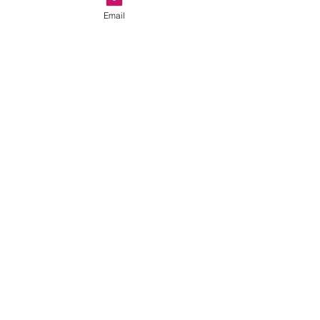
Email
in de wei
Drenthe
precies zoals het bedoeld is