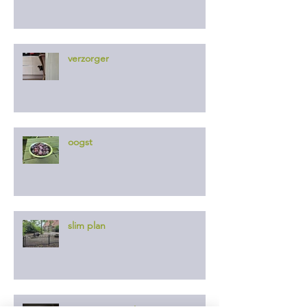
verzorger
oogst
slim plan