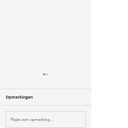
oogst
Opmerkingen
verzorger
Plaats een opmerking...