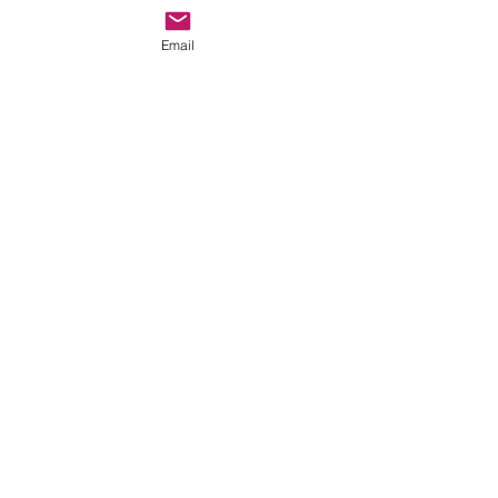
er ontgaat ze niets
Email
in de wei
Drenthe
precies zoals het bedoeld is