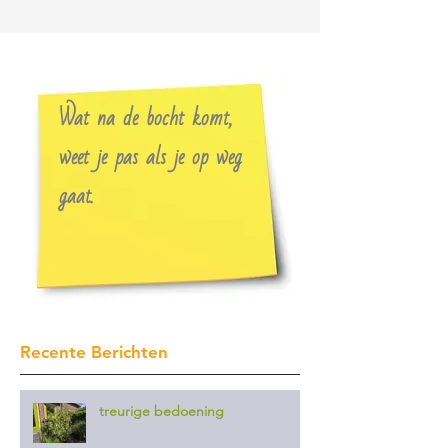
Wat na de bocht komt,
weet je pas als je op weg
gaat.
Recente Berichten
treurige bedoening