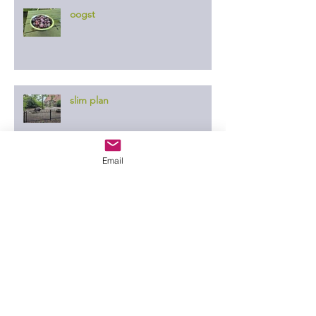
oogst
slim plan
Email
er ontgaat ze niets
in de wei